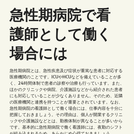
on:
on:
急性期病院で看
護師として働く
場合には
急性期病院とは、急性疾患及び症状が重篤な患者に対応する
医療機関のことです。ICUやHCUなどを備えていることが多
く、24時間体制で患者の診察や治療も行っています。また、
ほかのクリニックや病院、介護施設などから紹介された患者
にも対応していることが少なくありません。そのため、近隣
の医療機関と連携を持つことが重要とされています。なお、
急性期病院の看護師として働く場合には、仕事内容を十分に
把握しておきましょう。その理由は、個人が開業するクリニ
ックや介護施設などとは、勤務体制が異なることが多いから
です。基本的に急性期病院で働く看護師には、夜勤のシフト
が組み込まれるため、あらかじめ心得ておきましょう。