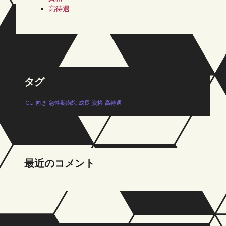
高待遇
タグ
ICU
向き
急性期病院
成長
資格
高待遇
最近のコメント